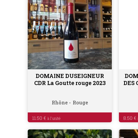
DOMAINE DUSEIGNEUR
DOM
Lire la suite
CDR La Goutte rouge 2023
DES 
Rhône
Rouge
11.50
€
8.50
€