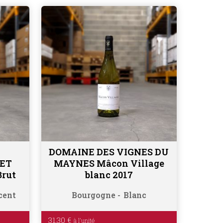
DOMAINE DES VIGNES DU
Ajouter au panier
LET
MAYNES Mâcon Village
Brut
blanc 2017
cent
Bourgogne
Blanc
31.30
€