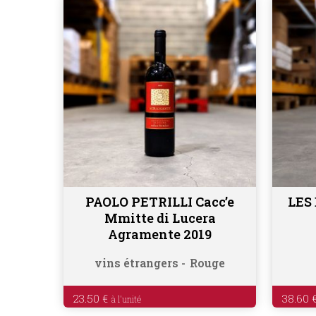
PAOLO PETRILLI Cacc’e
LES
Ajouter au panier
Mmitte di Lucera
Agramente 2019
vins étrangers
Rouge
23.50
€
38.60