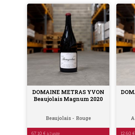
DOMAINE METRAS YVON
DOMA
Ajouter au panier
Beaujolais Magnum 2020
Beaujolais
Rouge
A
67.10
€
12.60
€