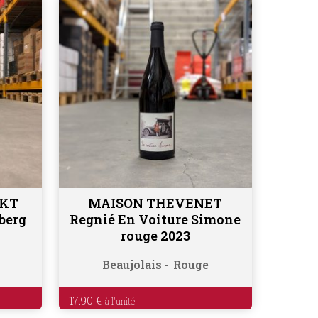
CKT
MAISON THEVENET
Ajouter au panier
berg
Regnié En Voiture Simone
rouge 2023
Beaujolais
Rouge
17.90
€