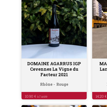
DOMAINE AGARRUS IGP
MA
Ajouter au panier
Cevennes La Vigne du
Lan
Facteur 2021
Rhône
Rouge
10.90
€
14.20
€