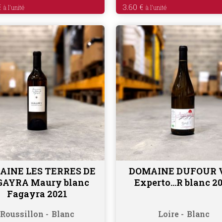
€
3.60
€
AINE LES TERRES DE
DOMAINE DUFOUR 
Lire la suite
Ajouter au panier
GAYRA Maury blanc
Experto…R blanc 2
Fagayra 2021
Roussillon
Blanc
Loire
Blanc