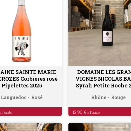
AINE SAINTE MARIE
DOMAINE LES GRA
Ajouter au panier
Ajouter au panier
CROZES Corbières rosé
VIGNES NICOLAS B
Pipelettes 2025
Syrah Petite Roche 
Languedoc
Rosé
Rhône
Rouge
12.90
€