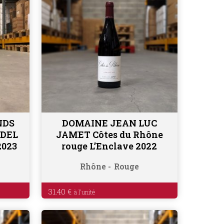
NDS
DOMAINE JEAN LUC
Ajouter au panier
ADEL
JAMET Côtes du Rhône
2023
rouge L’Enclave 2022
Rhône
Rouge
31.40
€