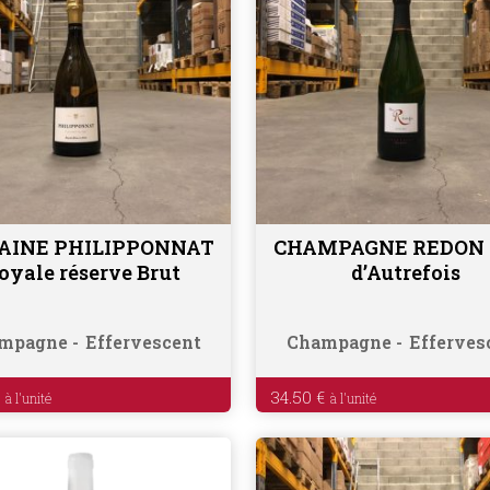
AINE PHILIPPONNAT
CHAMPAGNE REDON 
Lire la suite
Ajouter au panier
oyale réserve Brut
d’Autrefois
mpagne
Effervescent
Champagne
Efferves
€
34.50
€