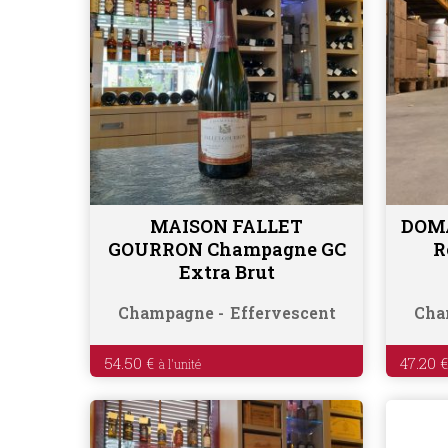
MAISON FALLET
DOM
Ajouter au panier
GOURRON Champagne GC
R
Extra Brut
Champagne
Effervescent
Cha
54.50
€
47.20