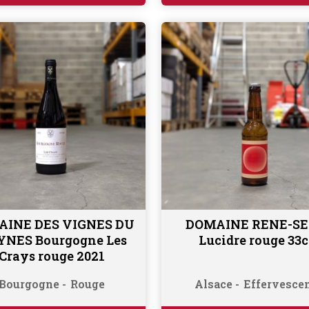
AINE DES VIGNES DU
DOMAINE RENE-S
Ajouter au panier
Lire la suite
NES Bourgogne Les
Lucidre rouge 33c
Crays rouge 2021
Bourgogne
Rouge
Alsace
Effervesce