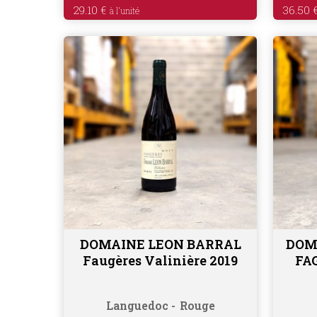
29.10
€
36.50
DOMAINE LEON BARRAL
DOM
Ajouter au panier
Faugères Valinière 2019
FA
Languedoc
Rouge