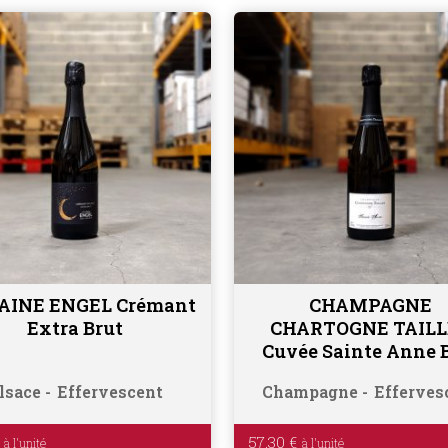
INE ENGEL Crémant
CHAMPAGNE
Ajouter au panier
Ajouter au panier
Extra Brut
CHARTOGNE TAIL
Cuvée Sainte Anne 
lsace
Effervescent
Champagne
Efferves
57.30
€