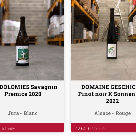
 DOLOMIES Savagnin
DOMAINE GESCHI
Ajouter au panier
Ajouter au panier
Prémice 2020
Pinot noir K Sonnen
2022
Jura
Blanc
Alsace
Rouge
€
42.60
€