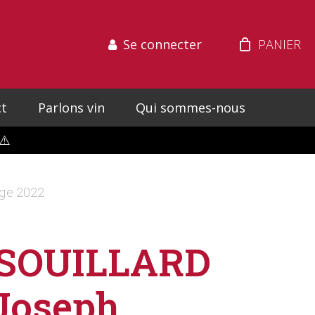
Se connecter
t
Parlons vin
Qui sommes-nous
⚠️
ge 2022
SOUILLARD
Joseph