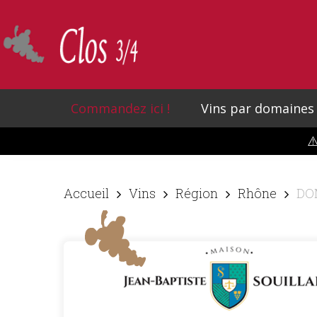
Skip
to
main
content
Commandez ici !
Vins par domaines
⚠
Accueil
Vins
Région
Rhône
DOM