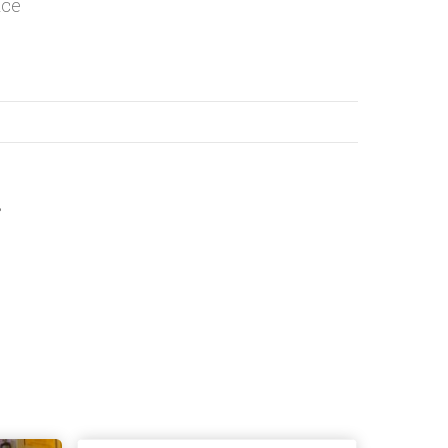
nce
s