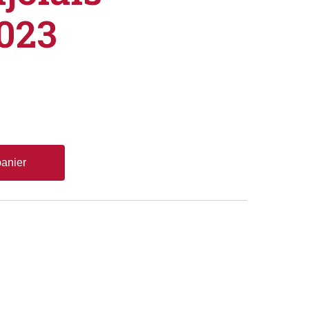
023
panier