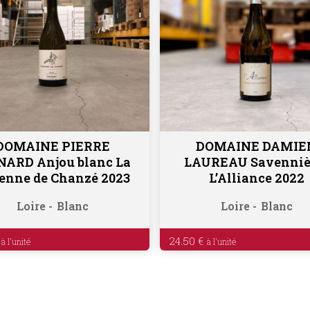
DOMAINE PIERRE
DOMAINE DAMIE
Ajouter au panier
Ajouter au panier
ARD Anjou blanc La
LAUREAU Savenniè
enne de Chanzé 2023
L’Alliance 2022
Loire
Blanc
Loire
Blanc
24.50
€