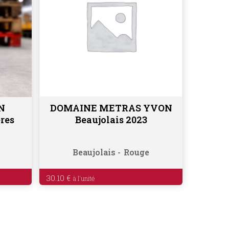
N
DOMAINE METRAS YVON
Ajouter au panier
res
Beaujolais 2023
Beaujolais
Rouge
30.10
€