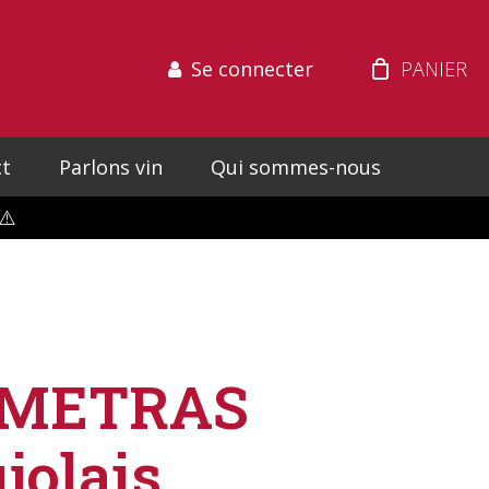
Se connecter
t
Parlons vin
Qui sommes-nous
⚠️
 METRAS
jolais