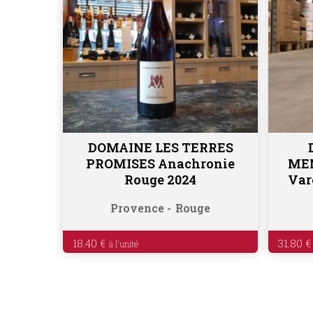
DOMAINE LES TERRES
Ajouter au panier
PROMISES Anachronie
MEN
Rouge 2024
Var
Provence
Rouge
18.40
€
31.80
€