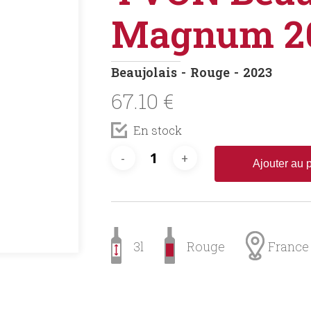
Magnum 2
Beaujolais
Rouge
2023
67.10
€
En stock
Ajouter au 
3l
Rouge
France