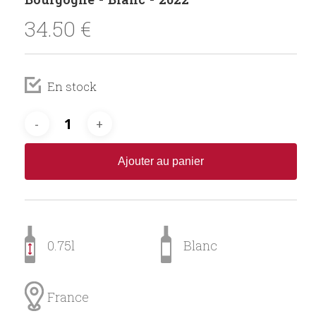
34.50
€
En stock
Ajouter au panier
0.75l
Blanc
France