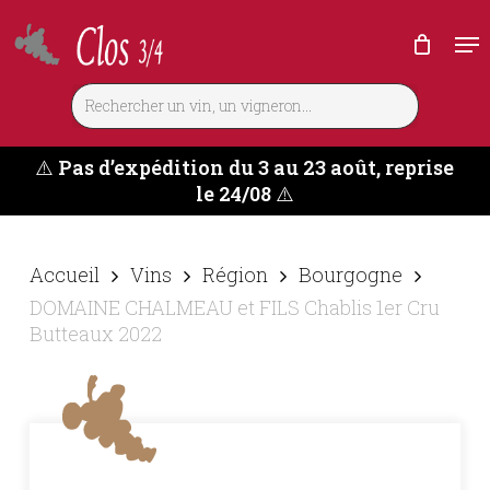
Skip
Me
to
main
content
⚠️
Pas d’expédition du 3 au 23 août, reprise
le 24/08
⚠️
Accueil
Vins
Région
Bourgogne
DOMAINE CHALMEAU et FILS Chablis 1er Cru
Butteaux 2022