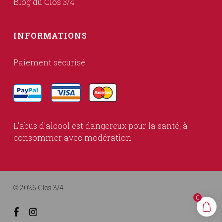
Blog du Clos 3/4
INFORMATIONS
Paiement sécurisé
L’abus d’alcool est dangereux pour la santé, à
consommer avec modération
© 2026 Clos 3/4.
0
facebook
instagram