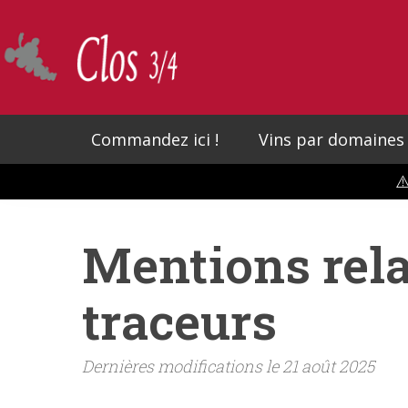
Skip
to
main
content
Commandez ici !
Vins par domaines
⚠
Mentions rela
traceurs
Dernières modifications le 21 août 2025