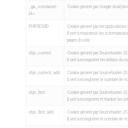
_ga_<container-
Cookie généré par Google Analytics
id>
PHPSESSID
Cookie généré par les applications 
Il sert à maintenir les informations
pages du site.
sbjs_current
Cookie généré par Sourcebuster JS
Il sert à enregistrer les détails du n
sbjs_current_add
Cookie généré par Sourcebuster JS
Il sert à enregistrer le nombre de v
sbjs_first
Cookie généré par Sourcebuster JS
Il sert à enregistrer et tracker les 
sbjs_first_add
Cookie généré par Sourcebuster JS
Il sert à enregistrer le nombre de v