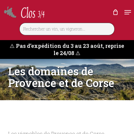
Skip
Me
to
main
content
⚠️
Pas d’expédition du 3 au 23 août, reprise
le 24/08
⚠️
Les domaines de
Provence et de Corse
Les vignobles de Provence et de Corse