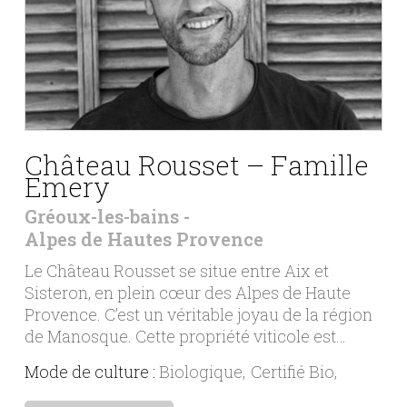
Château Rousset – Famille
Emery
Gréoux-les-bains
Alpes de Hautes Provence
Le Château Rousset se situe entre Aix et
Sisteron, en plein cœur des Alpes de Haute
Provence. C’est un véritable joyau de la région
de Manosque. Cette propriété viticole est…
Mode de culture :
Biologique
Certifié Bio