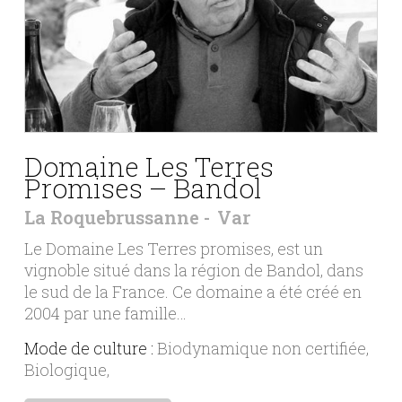
Domaine Les Terres
Promises – Bandol
La Roquebrussanne
Var
Le Domaine Les Terres promises, est un
vignoble situé dans la région de Bandol, dans
le sud de la France. Ce domaine a été créé en
2004 par une famille…
Mode de culture :
Biodynamique non certifiée
Biologique