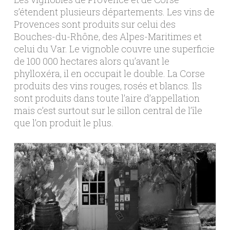
s’étendent plusieurs départements. Les vins de
Provences sont produits sur celui des
Bouches-du-Rhône, des Alpes-Maritimes et
celui du Var. Le vignoble couvre une superficie
de 100 000 hectares alors qu’avant le
phylloxéra, il en occupait le double. La Corse
produits des vins rouges, rosés et blancs. Ils
sont produits dans toute l’aire d’appellation
mais c’est surtout sur le sillon central de l’île
que l’on produit le plus.