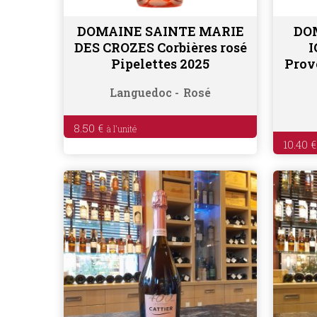
DOMAINE SAINTE MARIE
DO
Ajouter au panier
DES CROZES Corbières rosé
I
Pipelettes 2025
Prov
Languedoc
Rosé
8.50
€
10.40
€