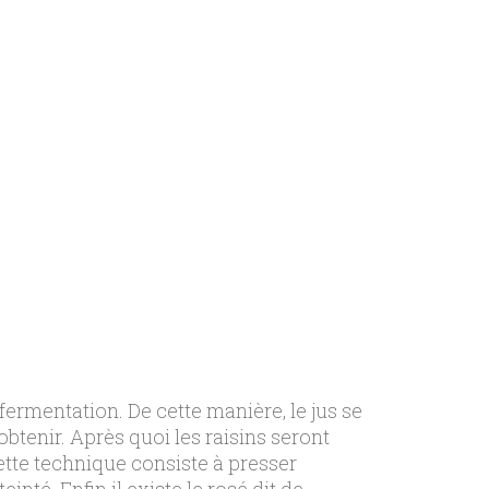
ermentation. De cette manière, le jus se
btenir. Après quoi les raisins seront
ette technique consiste à presser
nté. Enfin il existe le rosé dit de