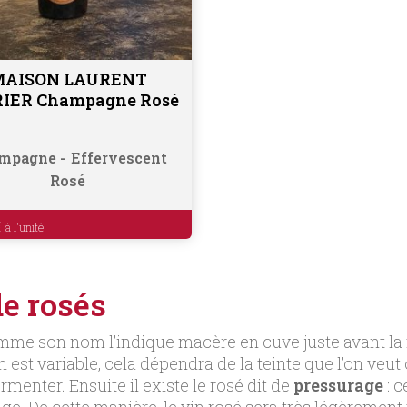
MAISON LAURENT
Ajouter au panier
IER Champagne Rosé
mpagne
Effervescent
Rosé
€
de rosés
omme son nom l’indique macère en cuve juste avant la f
st variable, cela dépendra de la teinte que l’on veut o
rmenter. Ensuite il existe le rosé dit de
pressurage
: c
e. De cette manière, le vin rosé sera très légèrement tei