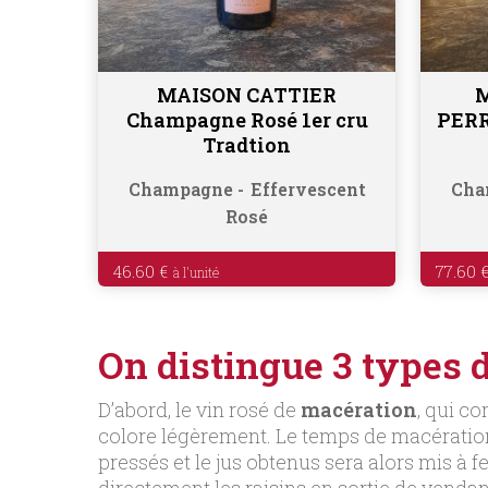
MAISON CATTIER
Ajouter au panier
Champagne Rosé 1er cru
PERR
Tradtion
Champagne
Effervescent
Cha
Rosé
46.60
€
77.60
On distingue 3 types 
D’abord, le vin rosé de
macération
, qui c
colore légèrement. Le temps de macération e
pressés et le jus obtenus sera alors mis à fe
directement les raisins en sortie de vendang