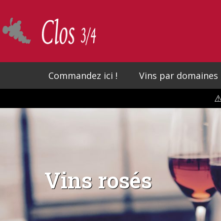
Skip
to
main
content
Commandez ici !
Vins par domaines
⚠
Vins rosés