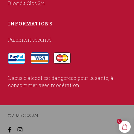
Blog du Clos 3/4
INFORMATIONS
Paiement sécurisé
L’abus d’alcool est dangereux pour la santé, à
consommer avec modération
© 2026 Clos 3/4.
0
facebook
instagram