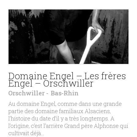
Domaine Engel – Les frères
Engel – Orschwiller
Orschwiller
Bas-Rhin
Au domaine Engel, comme dans une grande
partie des domaine familiaux Alsaciens,
l’histoire du date d’il y a très longtemps. A
l’origine, c’est l’arrière Grand père Alphonse qui
cultivait déjà…