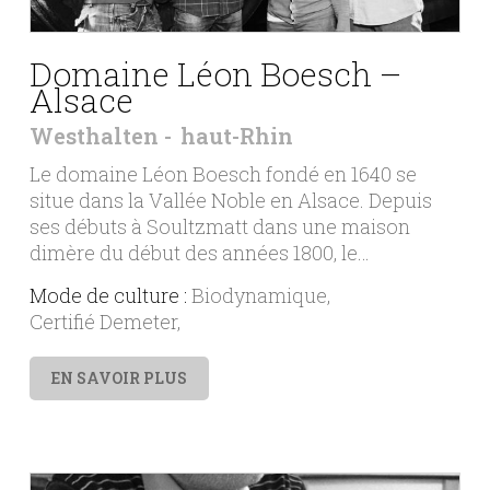
Domaine Léon Boesch –
Alsace
Westhalten
haut-Rhin
Le domaine Léon Boesch fondé en 1640 se
situe dans la Vallée Noble en Alsace. Depuis
ses débuts à Soultzmatt dans une maison
dimère du début des années 1800, le…
Mode de culture :
Biodynamique
Certifié Demeter
EN SAVOIR PLUS