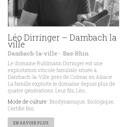
Léo Dirringer – Dambach la
ville
Dambach-la-ville
Bas-Rhin
Le domaine Ruhlmann Dirringer est une
exploitation viticole familiale située à
Dambach-la-Ville, près de Colmar en Alsace.
La famille exploite le domaine depuis plus de
quatre générations. Leur fils, Léo…
Mode de culture :
Biodynamique
Biologique
Certifié Bio
EN SAVOIR PLUS