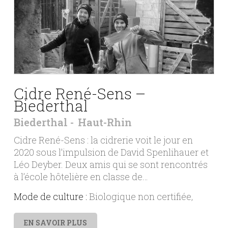
Cidre René-Sens –
Biederthal
Biederthal
Haut-Rhin
Cidre René-Sens : la cidrerie voit le jour en
2020 sous l’impulsion de David Spenlihauer et
Léo Deyber. Deux amis qui se sont rencontrés
à l’école hôtelière en classe de…
Mode de culture :
Biologique non certifiée
EN SAVOIR PLUS