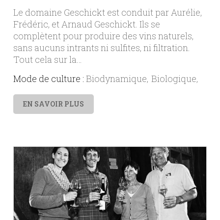
Le domaine Geschickt est conduit par Aurélie,
Frédéric, et Arnaud Geschickt. Ils se
complètent pour produire des vins naturels,
sans aucuns intrants ni sulfites, ni filtration.
Tout cela sur la…
Mode de culture :
Biodynamique
Biologique
EN SAVOIR PLUS