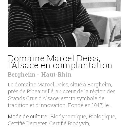
Domaine Marcel Deiss,
l’Alsace en complantation
Bergheim
Haut-Rhin
Le domaine Marcel Deiss, situé à Bergheim,
près de Ribeauvillé, au cœur de la région des
Grands Crus d’Alsace, est un symbole de
tradition et d’innovation. Fondé en 1947, le…
Mode de culture :
Biodynamique
Biologique
Certifié Demeter
Certifié Biodyvin