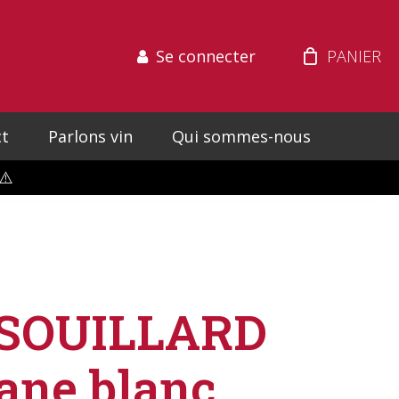
Se connecter
t
Parlons vin
Qui sommes-nous
⚠️
SOUILLARD
ane blanc