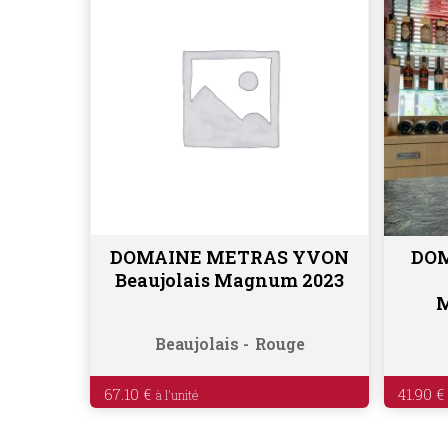
DOMAINE METRAS YVON
DOM
Ajouter au panier
Beaujolais Magnum 2023
M
Beaujolais
Rouge
67.10
€
41.90
€