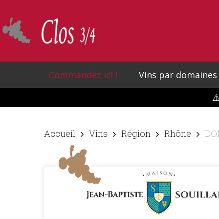
Skip
to
main
content
Commandez ici !
Vins par domaines
⚠
Accueil
Vins
Région
Rhône
DO