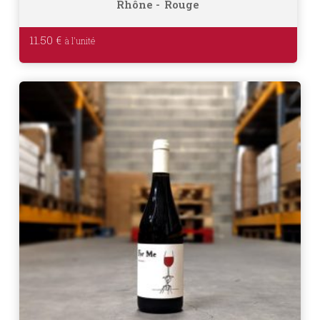
Rhône
Rouge
11.50
€