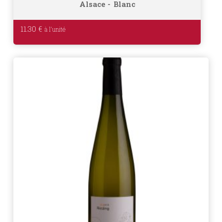
Alsace
Blanc
11.30
€