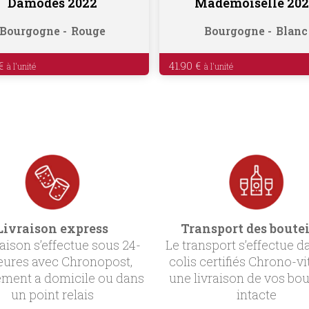
Damodes 2022
Mademoiselle 20
Bourgogne
Rouge
Bourgogne
Blanc
€
41.90
€
Livraison express
Transport des boutei
raison s’effectue sous 24-
Le transport s’effectue d
eures avec Chronopost,
colis certifiés Chrono-vi
ement a domicile ou dans
une livraison de vos bou
un point relais
intacte