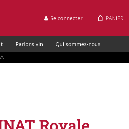
Se connecter
t
Parlons vin
Qui sommes-nous
⚠️
NAT Royale