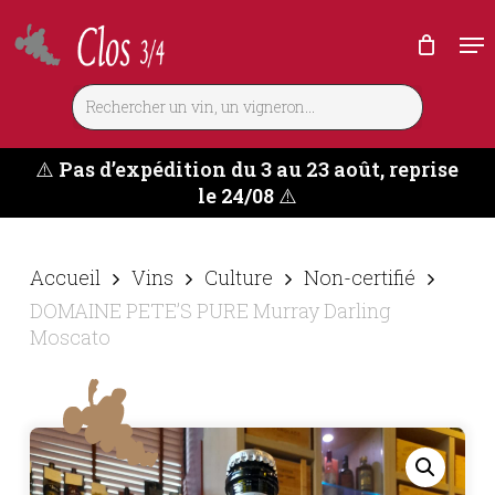
Skip
Me
to
main
content
⚠️
Pas d’expédition du 3 au 23 août, reprise
le 24/08
⚠️
Accueil
Vins
Culture
Non-certifié
DOMAINE PETE’S PURE Murray Darling
Moscato