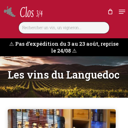
Skip
Me
to
main
content
⚠️
Pas d’expédition du 3 au 23 août, reprise
le 24/08
⚠️
Les vins du Languedoc