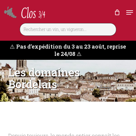
Skip
Me
to
main
content
⚠️
Pas d’expédition du 3 au 23 août, reprise
le 24/08
⚠️
Les domaines
Bordelais
Depuis toujours, le monde entier connaît les