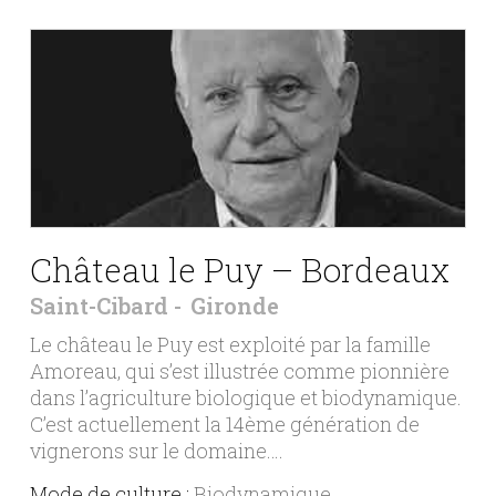
Château le Puy – Bordeaux
Saint-Cibard
Gironde
Le château le Puy est exploité par la famille
Amoreau, qui s’est illustrée comme pionnière
dans l’agriculture biologique et biodynamique.
C’est actuellement la 14ème génération de
vignerons sur le domaine….
Mode de culture :
Biodynamique