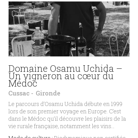
Domaine Osamu Uchida –
Un vigneron au cœur du
Médoc
Cussac
Gironde
Le parcours d’Osamu Uchida débute en 1999
lors de son premier voyage en Europe. C’est
dans le Médoc qu’il découvre les plaisirs de la
vie rurale française, notamment les vins…
Mode de culture :
Biodynamique non certifiée