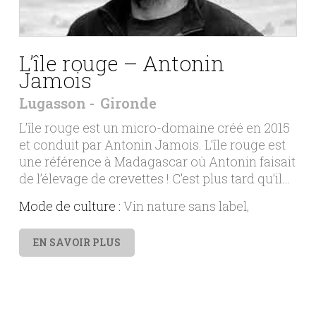
L’île rouge – Antonin
Jamois
Lugasson
Gironde
L’île rouge est un micro-domaine créé en 2015
et conduit par Antonin Jamois. L’île rouge est
une référence à Madagascar où Antonin faisait
de l’élevage de crevettes ! C’est plus tard qu’il…
Mode de culture :
Vin nature sans label
EN SAVOIR PLUS