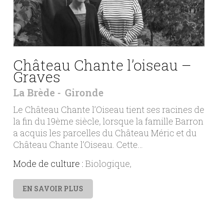
Château Chante l’oiseau –
Graves
La Brède
Gironde
Le Château Chante l’Oiseau tient ses racines de
la fin du 19ème siècle, lorsque la famille Barron
a acquis les parcelles du Château Méric et du
Château Chante l’Oiseau. Cette…
Mode de culture :
Biologique
EN SAVOIR PLUS