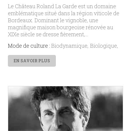
Le Château Roland La Garde est un domaine
emblématique situé dans la région viticole de
Bordeaux. Dominant le vignoble, une
magnifique maison bourgeoise rénovée au
XIXe siècle se dresse fièrement,…
Mode de culture :
Biodynamique
Biologique
EN SAVOIR PLUS