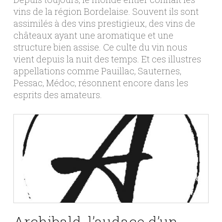
vins de la région Bordelaise. Souvent ils sont
assimilés à des vins prestigieux, des vins de
châteaux ayant une aromatique et une
structure bien assise. Ce culte du vin nous
vient depuis la nuit des temps. Et ces illustres
appellations comme Pauillac, Sauternes,
Pessac, Médoc, résonnent encore dans les
esprits des amateurs.
Archibald, l’audace d’un