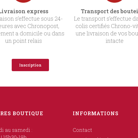
Livraison express
Transport des boutei
raison s’effectue sous 24-
Le transport s’effectue d
eures avec Chronopost,
colis certifiés Chrono-vi
ement a domicile ou dans
une livraison de vos bou
un point relais
intacte
Inscription
RES BOUTIQUE
INFORMATIONS
i au samedi :
Contact
 | 15h30-19h