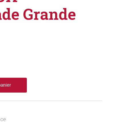
ade Grande
panier
nce