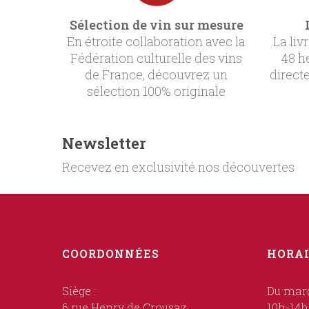
Sélection de vin sur mesure
En étroite collaboration avec la
La liv
Fédération culturelle des vins
48 h
de France, découvrez un
direct
sélection 100% originale
Newsletter
Recevez en exclusivité nos découvertes
COORDONNÉES
HORAI
Siège :
Du mard
6 rue Henry de Crousaz
10h-14h