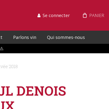
Se connecter
t
Parlons vin
Qui sommes-nous
⚠️
vée 2018
JL DENOIS
UX