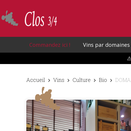
Skip
to
main
content
Commandez ici !
Vins par domaines
⚠
Accueil
Vins
Culture
Bio
DOMAI