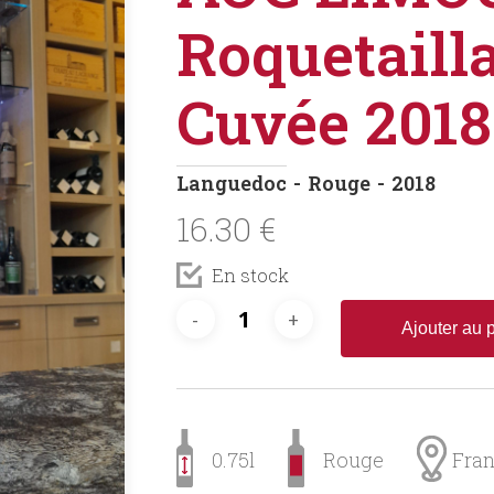
Roquetaill
Cuvée 2018
Languedoc
Rouge
2018
16.30
€
En stock
Ajouter au 
0.75l
Rouge
Fra