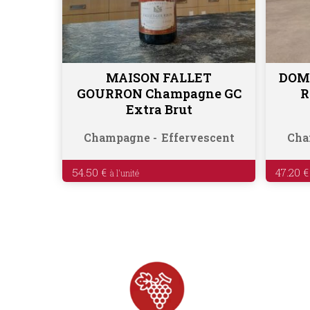
MAISON FALLET
DOM
Ajouter au panier
GOURRON Champagne GC
R
Extra Brut
Champagne
Effervescent
Cha
54.50
€
47.20
€