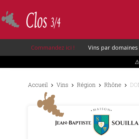
Skip
to
main
content
Commandez ici !
Vins par domaines
⚠
Accueil
Vins
Région
Rhône
DOM