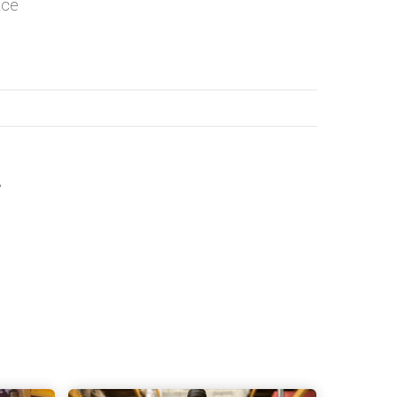
nce
s