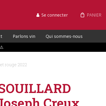
Se connecter
t
Parlons vin
Qui sommes-nous
⚠️
et rouge 2022
SOUILLARD
Joseph Creux