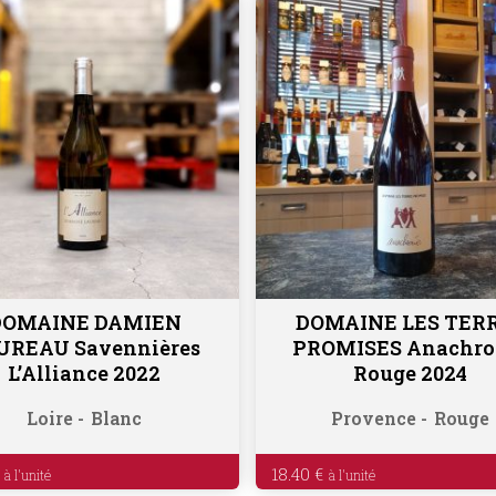
DOMAINE DAMIEN
DOMAINE LES TER
Ajouter au panier
Ajouter au panier
UREAU Savennières
PROMISES Anachro
L’Alliance 2022
Rouge 2024
Loire
Blanc
Provence
Rouge
18.40
€