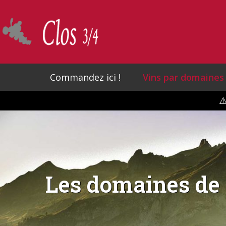
Skip
to
main
content
Commandez ici !
Vins par domaines
⚠
Les domaines de 