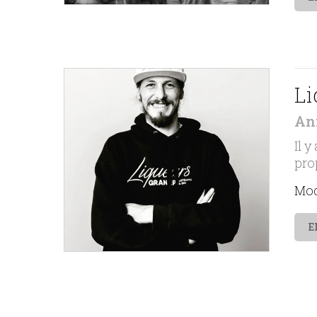
Li
An
Il y
pro
Mod
E