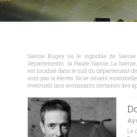
Savoie Bugey ou le vignoble de Savoie 
départements : la Haute-Savoie, La Savoie, 
est localisé dans le sud du département de 
sont pas si élevés. Ils se situent essentie
éventuels lacs avoisinants certaines des ap
Do
Ay
Le 