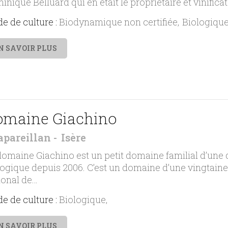
nique Belluard qui en était le propriétaire et vinificate
e de culture :
Biodynamique non certifiée
Biologiqu
N SAVOIR PLUS
omaine Giachino
apareillan
Isère
domaine Giachino est un petit domaine familial d’une 
logique depuis 2006. C’est un domaine d’une vingtaine
ional de…
e de culture :
Biologique
N SAVOIR PLUS