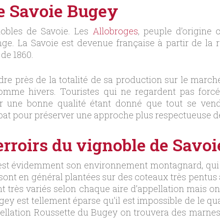
le Savoie Bugey
gnobles de Savoie. Les
Allobroges
, peuple d’origine c
 La Savoie est devenue française à partir de la rév
 de 1860.
e près de la totalité de sa production sur le marché 
mme hivers. Touristes qui ne regardent pas forcé
er une bonne qualité étant donné que tout se vend
se bat pour préserver une approche plus respectueuse d
terroirs du vignoble de Savo
 est évidemment son environnement montagnard, qui i
es sont en général plantées sur des coteaux très pentus
ont très variés selon chaque aire d’appellation mais o
ey est tellement éparse qu’il est impossible de le qual
pellation Roussette du Bugey on trouvera des marnes 