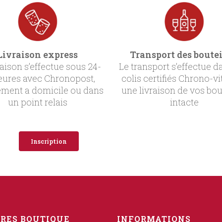
Livraison express
Transport des boutei
raison s’effectue sous 24-
Le transport s’effectue d
eures avec Chronopost,
colis certifiés Chrono-vi
ement a domicile ou dans
une livraison de vos bou
un point relais
intacte
Inscription
RES BOUTIQUE
INFORMATIONS