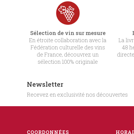
Sélection de vin sur mesure
En étroite collaboration avec la
La liv
Fédération culturelle des vins
48 h
de France, découvrez un
direct
sélection 100% originale
Newsletter
Recevez en exclusivité nos découvertes
COORDONNÉES
HORAI