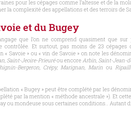
oraines pour les cépages comme l’altesse et de la mo
sumer la complexité des appellations et des terroirs de
avoie et du Bugey
 langage que l’on ne comprend quasiment que sur 
e contrôlée. Et surtout, pas moins de 23 cépages q
on « Savoie » ou « vin de Savoie » on note les dénom
n, Saint-Jeoire-Prieuré
ou encore
Arbin, Saint-Jean-d
hignin-Bergeron, Crépy, Marignan, Marin
ou
Ripail
ppellation « Bugey » peut être complété par les dénom
lété par la mention « méthode ancestrale »). Et cet
amay ou mondeuse sous certaines conditions… Autant dir