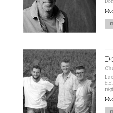
Domi
Mod
E
D
Ch
Le 
bio
rég
Mod
E