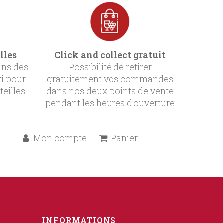
lles
Click and collect gratuit
ans des
Possibilité de retirer
ti pour
gratuitement vos commandes
teilles
dans nos deux points de vente
pendant les heures d’ouverture
Mon compte
Panier
INFORMATIONS