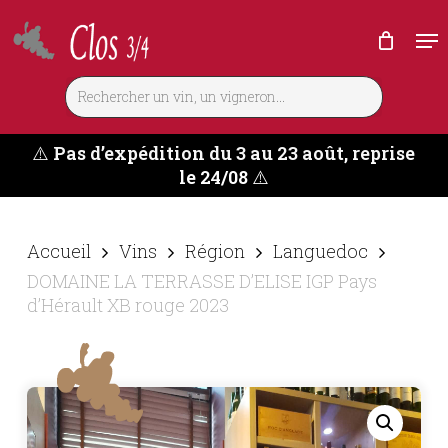
Skip
Me
to
main
content
⚠️
Pas d’expédition du 3 au 23 août, reprise
le 24/08
⚠️
Accueil
Vins
Région
Languedoc
DOMAINE LA TERRASSE D’ELISE IGP Pays
d’Hérault XB rouge 2023