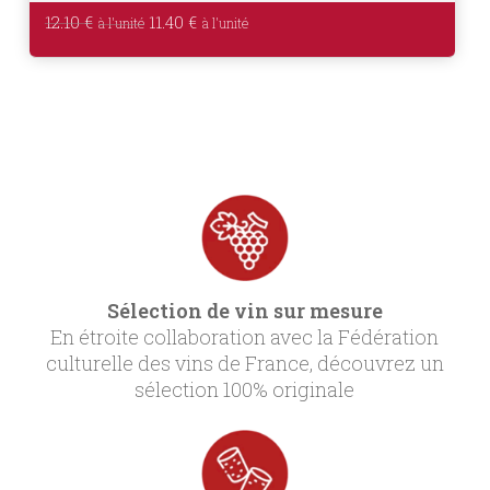
Le
Le
12.10
€
11.40
€
prix
prix
initial
actuel
était :
est :
12.10 €.
11.40 €.
Sélection de vin sur mesure
En étroite collaboration avec la Fédération
culturelle des vins de France, découvrez un
sélection 100% originale