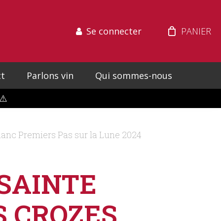
Se connecter
t
Parlons vin
Qui sommes-nous
⚠️
c Premiers Pas sur la Lune 2024
SAINTE
S CROZES