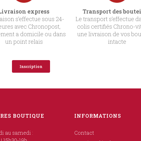
Livraison express
Transport des boutei
raison s’effectue sous 24-
Le transport s’effectue d
eures avec Chronopost,
colis certifiés Chrono-vi
ement a domicile ou dans
une livraison de vos bou
un point relais
intacte
Inscription
RES BOUTIQUE
INFORMATIONS
i au samedi :
Contact
 | 15h30-19h