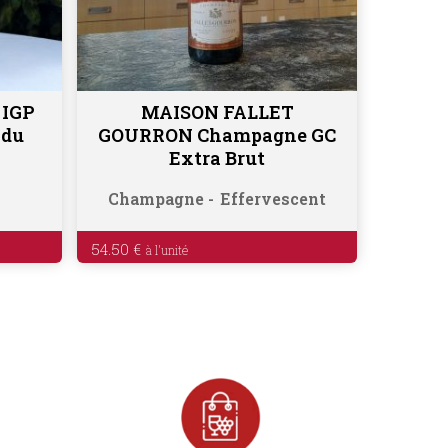
IGP
MAISON FALLET
Ajouter au panier
 du
GOURRON Champagne GC
Extra Brut
Champagne
Effervescent
54.50
€