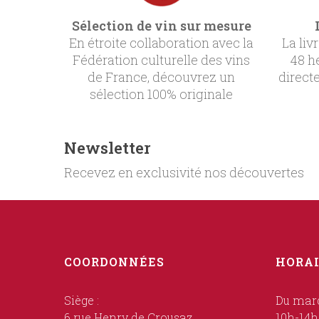
Sélection de vin sur mesure
En étroite collaboration avec la
La liv
Fédération culturelle des vins
48 h
de France, découvrez un
direct
sélection 100% originale
Newsletter
Recevez en exclusivité nos découvertes
COORDONNÉES
HORAI
Siège :
Du mard
6 rue Henry de Crousaz
10h-14h