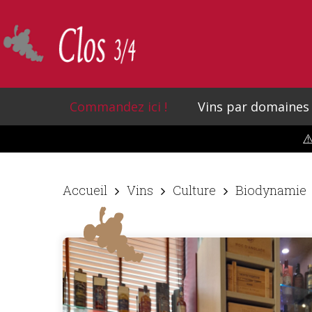
Skip
to
main
content
Commandez ici !
Vins par domaines
⚠
Accueil
Vins
Culture
Biodynamie