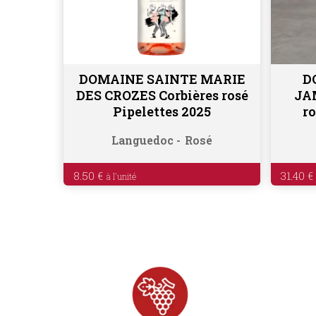
DOMAINE SAINTE MARIE
D
Ajouter au panier
DES CROZES Corbières rosé
JA
Pipelettes 2025
ro
Languedoc
Rosé
8.50
€
31.40
€