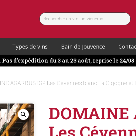
Types de vins
Bain de Jouvence
Contac
️
Pas d’expédition du 3 au 23 août, reprise le 24/08
NE AGARRUS IGP Les Cévennes blanc La Cigogne et l
DOMAINE 
Les Cévenn