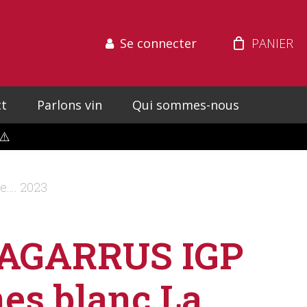
Se connecter
t
Parlons vin
Qui sommes-nous
⚠️
e…. 2023
AGARRUS IGP
es blanc La