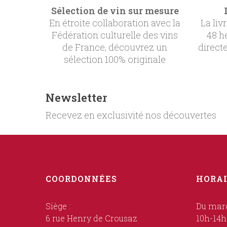
Sélection de vin sur mesure
En étroite collaboration avec la
La liv
Fédération culturelle des vins
48 h
de France, découvrez un
direct
sélection 100% originale
Newsletter
Recevez en exclusivité nos découvertes
COORDONNÉES
HORAI
Siège :
Du mard
6 rue Henry de Crousaz
10h-14h