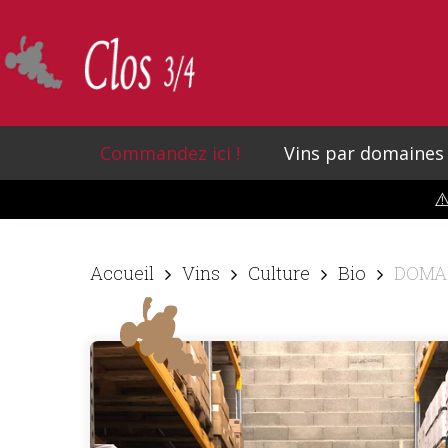
Skip
to
main
content
Commandez ici !
Vins par domaines
⚠
Accueil
Vins
Culture
Bio
DOMAI