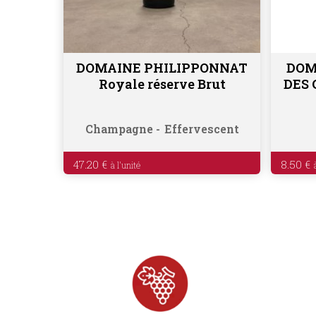
DOMAINE PHILIPPONNAT
DOM
Lire la suite
Royale réserve Brut
DES 
Champagne
Effervescent
47.20
€
8.50
€