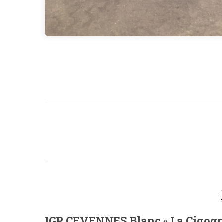
IGP CEVENNES Blanc « La Cigogne