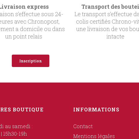
Livraison express
Transport des boutei
raison s’effectue sous 24-
Le transport s’effectue d
eures avec Chronopost,
colis certifiés Chrono-vi
ement a domicile ou dans
une livraison de vos bou
un point relais
intacte
Inscription
RES BOUTIQUE
INFORMATIONS
i au samedi :
Contact
 | 15h30-19h
Mentions légales