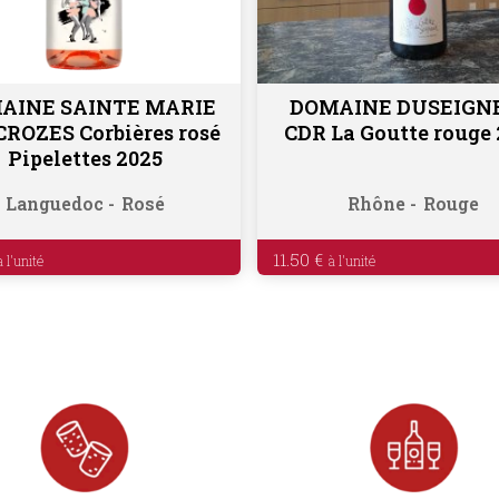
AINE SAINTE MARIE
DOMAINE DUSEIGN
Ajouter au panier
Lire la suite
CROZES Corbières rosé
CDR La Goutte rouge 
Pipelettes 2025
Languedoc
Rosé
Rhône
Rouge
11.50
€