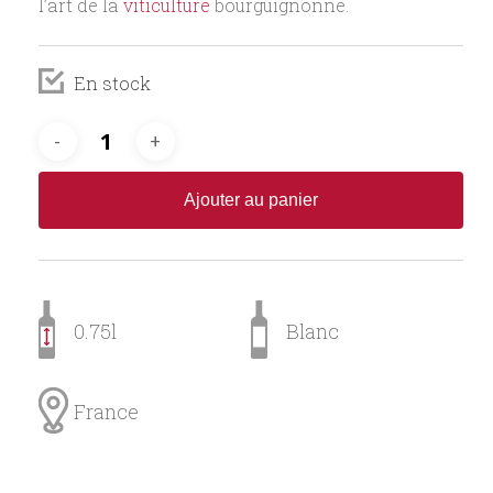
l’art de la
viticulture
bourguignonne.
En stock
Ajouter au panier
0.75l
Blanc
France