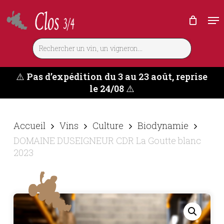
Skip
Me
to
main
content
⚠️
Pas d’expédition du 3 au 23 août, reprise
le 24/08
⚠️
Accueil
Vins
Culture
Biodynamie
DOMAINE DUSEIGNEUR CDR La Goutte blanc
2023