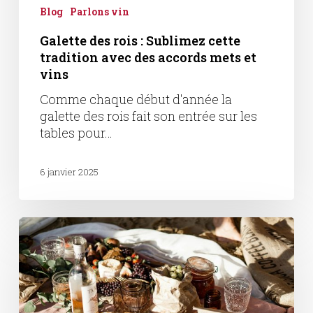
Blog
Parlons vin
vins
Galette des rois : Sublimez cette
tradition avec des accords mets et
vins
Comme chaque début d'année la
galette des rois fait son entrée sur les
tables pour…
6 janvier 2025
Réussir
sa
soirée
vin
nouveau