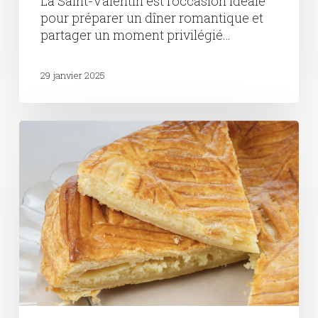
La Saint-Valentin est l'occasion idéale
pour préparer un dîner romantique et
partager un moment privilégié…
29 janvier 2025
Galette
des
rois
:
Sublimez
cette
tradition
avec
des
accords
mets
et