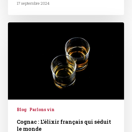
17 septembre 2024
Cognac
:
L’élixir
français
qui
séduit
le
monde
Blog
Parlons vin
Cognac : L’élixir français qui séduit
le monde