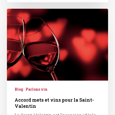
Accord
mets
et
vins
pour
la
Saint-
Valentin
Blog
Parlons vin
Accord mets et vins pour la Saint-
Valentin