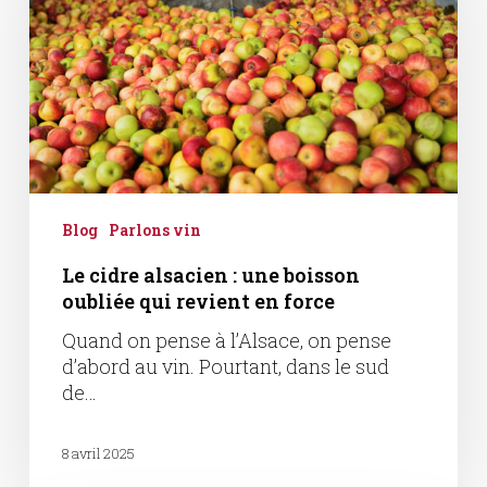
une
boisson
oubliée
qui
revient
en
force
Blog
Parlons vin
Le cidre alsacien : une boisson
oubliée qui revient en force
Quand on pense à l’Alsace, on pense
d’abord au vin. Pourtant, dans le sud
de…
8 avril 2025