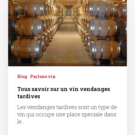
sur
un
vin
vendanges
tardives
Blog
Parlons vin
Tous savoir sur un vin vendanges
tardives
Les vendanges tardives sont un type de
vin qui occupe une place spéciale dans
le…