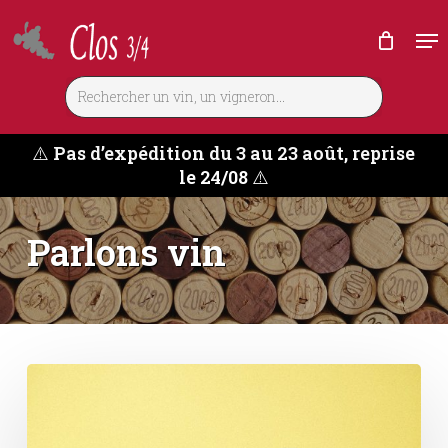
Skip
Me
to
main
content
⚠️
Pas d’expédition du 3 au 23 août, reprise
le 24/08
⚠️
Parlons vin
Les
meilleurs
vins
à