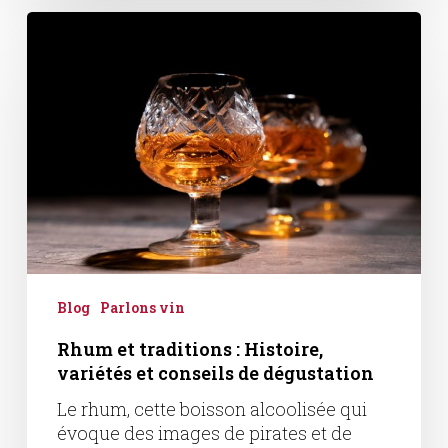
Rhum
et
traditions
:
Histoire,
variétés
et
conseils
de
dégustation
Blog
Parlons vin
Rhum et traditions : Histoire,
variétés et conseils de dégustation
Le rhum, cette boisson alcoolisée qui
évoque des images de pirates et de