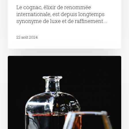
Le cognac, élixir de renommée
internationale, est depuis longtemps
synonyme de luxe et de raffinement.…
22 août 2024
Armagnac
:
Un
trésor
ancestral
du
Sud-
Ouest
de
la
France