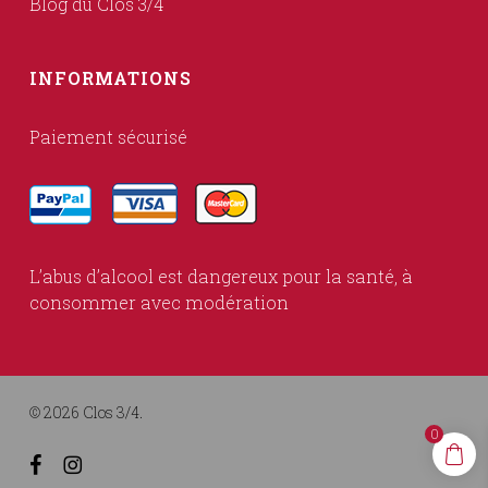
Blog du Clos 3/4
INFORMATIONS
Paiement sécurisé
L’abus d’alcool est dangereux pour la santé, à
consommer avec modération
© 2026 Clos 3/4.
0
facebook
instagram