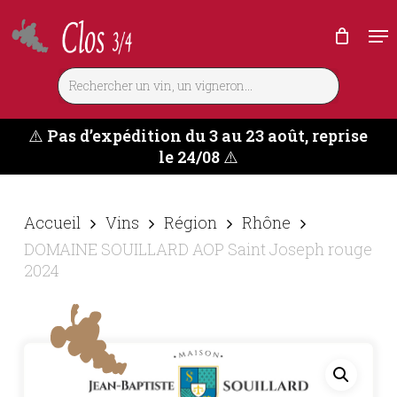
Skip
Me
to
main
content
⚠️
Pas d’expédition du 3 au 23 août, reprise
le 24/08
⚠️
Accueil
Vins
Région
Rhône
DOMAINE SOUILLARD AOP Saint Joseph rouge
2024