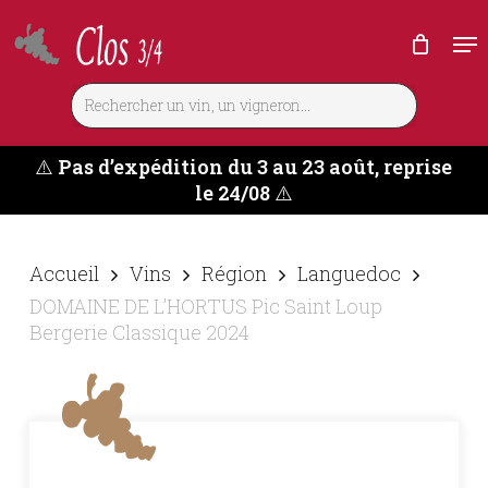
Skip
Me
to
main
content
⚠️
Pas d’expédition du 3 au 23 août, reprise
le 24/08
⚠️
Accueil
Vins
Région
Languedoc
DOMAINE DE L’HORTUS Pic Saint Loup
Bergerie Classique 2024