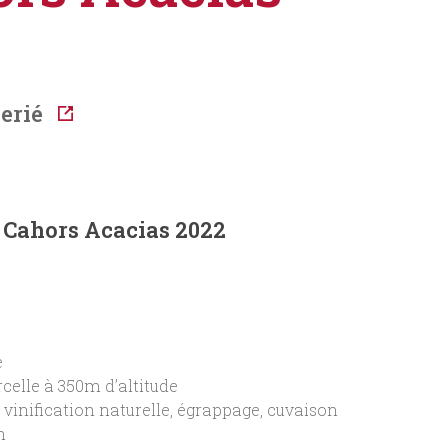
erié
Cahors Acacias 2022
e
rcelle à 350m d’altitude
inification naturelle, égrappage, cuvaison
n