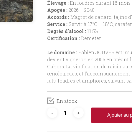
Élevage :
En foudres durant 18 mois
Apogée :
2026 – 2040
Accords :
Magret de canard, tajine d
Service :
Servir à 17°C – 18°C, carafe
Degrés d’alcool :
11.5%
Certification :
Demeter
Le domaine :
Fabien JOUVES est issu 
devient vigneron en 2006 en créant l
Cahors. La vinification du raisin au 
œnologiques, et l’accompagnement du
fûts, foudres et amphores, suivant sa
En stock
Ajouter au 