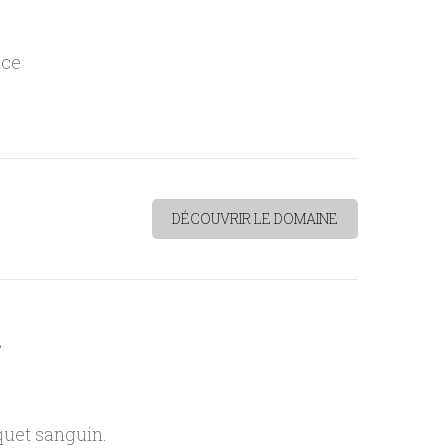
nce
DÉCOUVRIR LE DOMAINE
s
quet sanguin.