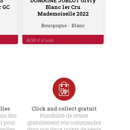
S
DOMAINE JOBLOT Givry
Ajouter au panier
r GC
Blanc 1er Cru
Mademoiselle 2022
Bourgogne
Blanc
41.90
€
lles
Click and collect gratuit
ans des
Possibilité de retirer
ti pour
gratuitement vos commandes
teilles
dans nos deux points de vente