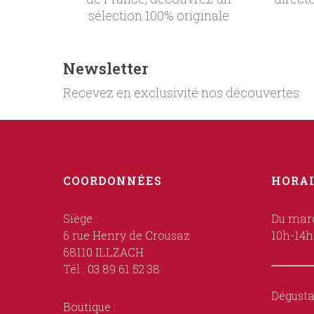
sélection 100% originale
Newsletter
Recevez en exclusivité nos découvertes
COORDONNÉES
HORAI
Siège :
Du mard
6 rue Henry de Crousaz
10h-14h
68110 ILLZACH
Tél : 03 89 61 52 38
Dégusta
Boutique :