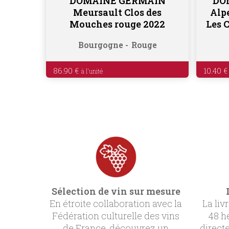
DOMAINE GERMAIN
DO
Ajouter au panier
Meursault Clos des
Alp
Mouches rouge 2022
Les 
Bourgogne
Rouge
86.90
€
10.40
€
Sélection de vin sur mesure
En étroite collaboration avec la
La liv
Fédération culturelle des vins
48 h
de France, découvrez un
direct