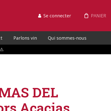
Se connecter
t
Parlons vin
Qui sommes-nous
⚠️
MAS DEL
rs Acacias