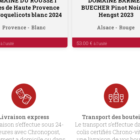
MAINE DU ROUSSET
DOMAINE BARME
Ajouter au panier
Ajouter au panier
es de Haute Provence
BUECHER Pinot Noi
Coquelicots blanc 2024
Hengst 2023
Provence
Blanc
Alsace
Rouge
53.00
€
Livraison express
Transport des boutei
raison s’effectue sous 24-
Le transport s’effectue d
eures avec Chronopost,
colis certifiés Chrono-vi
ement a domicile ou dans
une livraison de vos bou