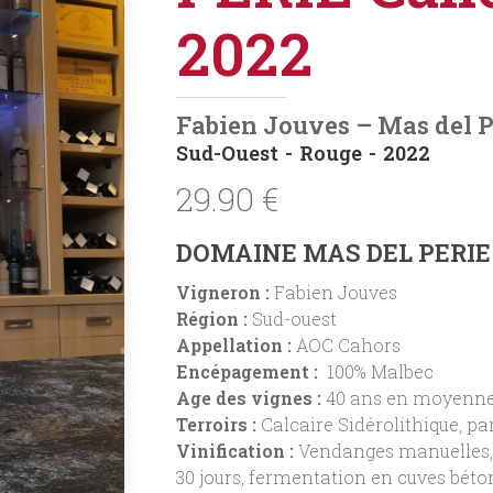
2022
Fabien Jouves – Mas del P
Sud-Ouest
Rouge
2022
29.90
€
DOMAINE MAS DEL PERIE 
Vigneron :
Fabien Jouves
Région :
Sud-ouest
Appellation :
AOC Cahors
Encépagement :
100% Malbec
Age des vignes :
40 ans en moyenn
Terroirs :
Calcaire Sidérolithique, pa
Vinification :
Vendanges manuelles, v
30 jours, fermentation en cuves béto