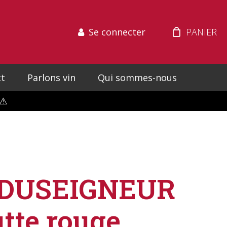
Se connecter
t
Parlons vin
Qui sommes-nous
⚠️
DUSEIGNEUR
tte rouge