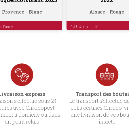
Provence
Blanc
Alsace
Rouge
42.60
€
Livraison express
Transport des boutei
raison s’effectue sous 24-
Le transport s’effectue d
eures avec Chronopost,
colis certifiés Chrono-vi
ement a domicile ou dans
une livraison de vos bou
un point relais
intacte