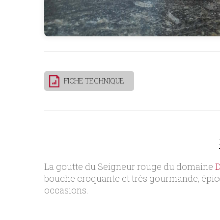
FICHE TECHNIQUE
La goutte du Seigneur rouge du domaine
D
bouche croquante et très gourmande, épicée
occasions.