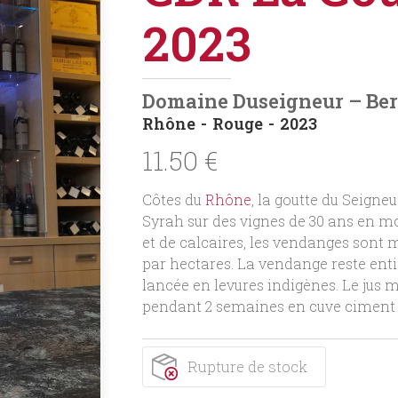
2023
Domaine Duseigneur – Be
Rhône
Rouge
2023
11.50
€
Côtes du
Rhône
, la goutte du Seigne
Syrah sur des vignes de 30 ans en mo
et de calcaires, les vendanges sont 
par hectares. La vendange reste enti
lancée en levures indigènes. Le jus 
pendant 2 semaines en cuve ciment pu
Rupture de stock