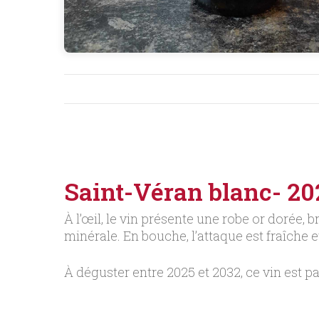
Saint-Véran blanc- 2
À l’œil, le vin présente une robe or dorée,
minérale. En bouche, l’attaque est fraîche e
À déguster entre 2025 et 2032, ce vin est parf