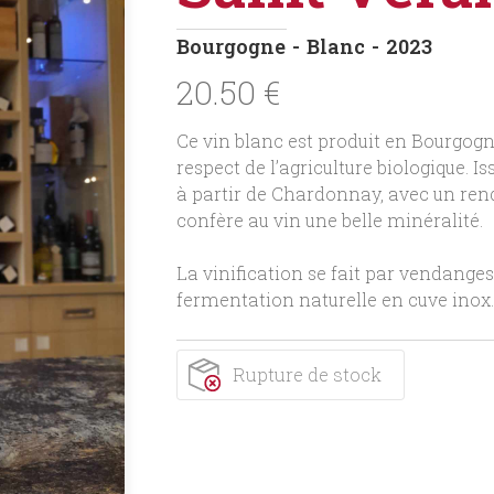
Bourgogne
Blanc
2023
20.50
€
Ce vin blanc est produit en Bourgogn
respect de l’agriculture biologique. Is
à partir de Chardonnay, avec un rend
confère au vin une belle minéralité.
La vinification se fait par vendange
fermentation naturelle en cuve inox. 
Rupture de stock