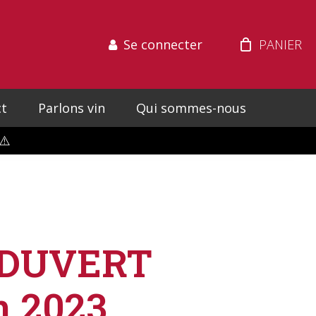
Se connecter
t
Parlons vin
Qui sommes-nous
⚠️
DUVERT
n 2023