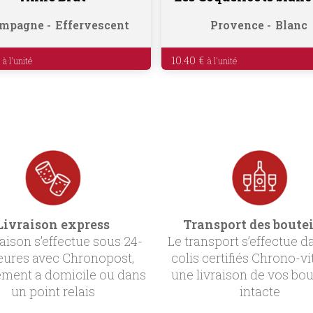
mpagne
Effervescent
Provence
Blanc
10.40
€
Livraison express
Transport des boutei
raison s’effectue sous 24-
Le transport s’effectue d
eures avec Chronopost,
colis certifiés Chrono-vi
ement a domicile ou dans
une livraison de vos bou
un point relais
intacte