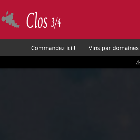
Skip
to
main
content
Commandez ici !
Vins par domaines
⚠