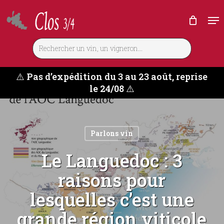
Skip
Me
to
main
content
⚠️
Pas d’expédition du 3 au 23 août, reprise
le 24/08
⚠️
Parlons vin
Le Languedoc : 3
raisons pour
lesquelles c’est une
grande région viticole