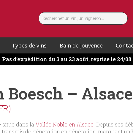
Types de vins
Bain de Jouvence
Contac
️
Pas d’expédition du 3 au 23 août, reprise le 24/08
 Boesch – Alsace
FR)
 situe dans la
Vallée Noble en Alsace
. Depuis ses d
 transmis de génération en génération, marquant un hé