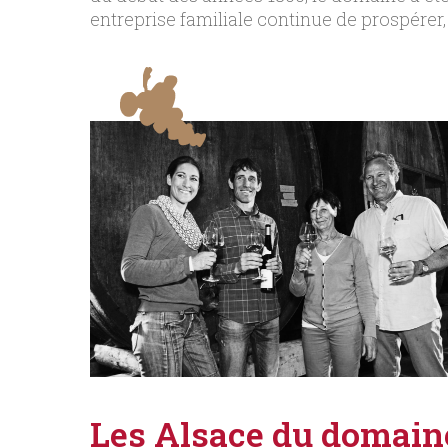
entreprise familiale continue de prospérer, 
Les Alsace du domain