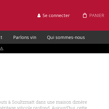
Se connecter
t
Parlons vin
Qui sommes-nous
⚠️
ébuts à Soultzmatt dans une maison dimère
ritage viticole profond. Aujourd'hui, cette