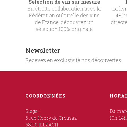
Sélection de vin sur mesure
En étroite collaboration avec la
La liv
Fédération culturelle des vins
48 h
de France, découvrez un
direct
sélection 100% originale
Newsletter
Recevez en exclusivité nos découvertes
COORDONNÉES
HORAI
Siège :
Du mard
6 rue Henry de Crousaz
10h-14h
68110 ILLZACH