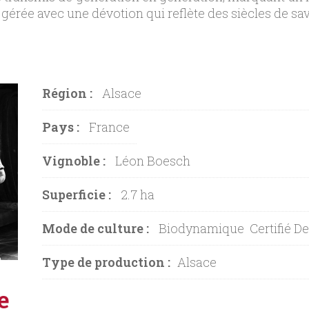
gérée avec une dévotion qui reflète des siècles de savo
Région :
Alsace
Pays :
France
Vignoble :
Léon Boesch
Superficie :
2.7 ha
Mode de culture :
Biodynamique
Certifié D
Type de production :
Alsace
e