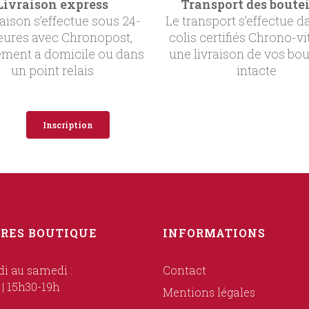
Livraison express
Transport des boutei
raison s’effectue sous 24-
Le transport s’effectue d
eures avec Chronopost,
colis certifiés Chrono-vi
ement a domicile ou dans
une livraison de vos bou
un point relais
intacte
Inscription
RES BOUTIQUE
INFORMATIONS
i au samedi :
Contact
 | 15h30-19h
Mentions légales