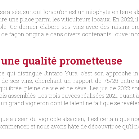
se aisée, surtout lorsqu’on est un néophyte en terre al
re une place parmi les viticulteurs locaux. En 2022,
e. Ce dernier élabore ses vins avec des raisins pr
 de façon originale dans divers contenants : cuve in
: une qualité prometteuse
ce qui distingue Jintaro Yura, c’est son approche inéd
s de ses vins, cherchant un rapport de 75/25 entre 
ilibrée, pleine de vie et de sève. Les jus de 2022 so
fois assemblés. Les trois cuvées réalisées 2021, quant à
 un grand vigneron dont le talent ne fait que se révéler
rque au sein du vignoble alsacien, il est certain que no
commencer, et nous avons hâte de découvrir ce qu’il n