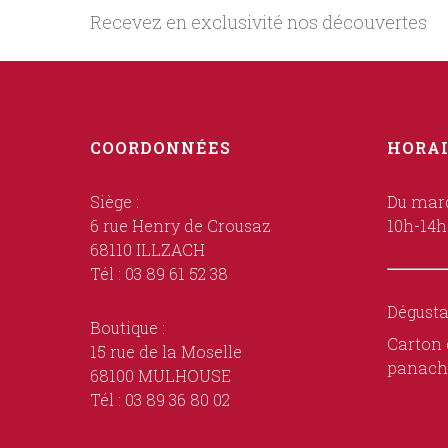
Recevez en exclusivité nos découvertes
COORDONNÉES
HORAI
Siège :
Du mard
6 rue Henry de Crousaz
10h-14h
68110 ILLZACH
Tél : 03 89 61 52 38
Dégusta
Boutique :
Carton 
15 rue de la Moselle
panach
68100 MULHOUSE
Tél : 03 89 36 80 02