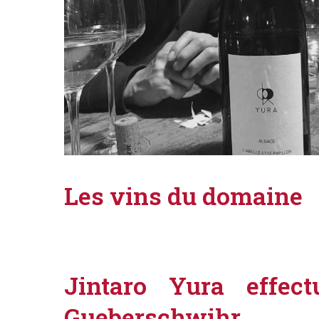
Les vins du domaine
Jintaro Yura effe
Gueberschwihr