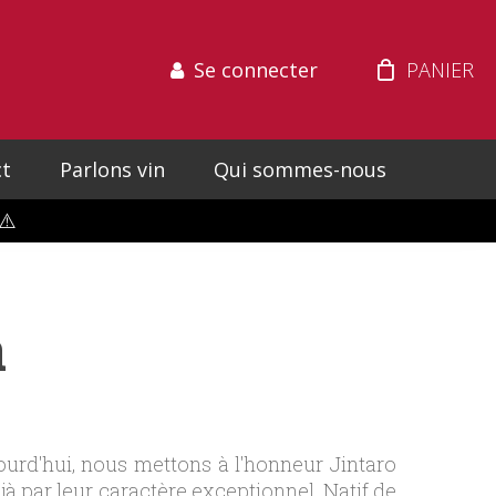
Se connecter
t
Parlons vin
Qui sommes-nous
⚠️
a
ujourd'hui, nous mettons à l'honneur Jintaro
à par leur caractère exceptionnel. Natif de