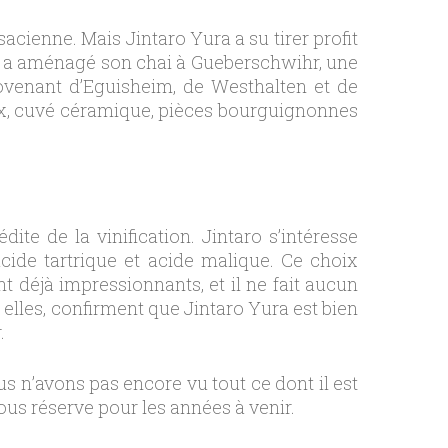
sacienne. Mais Jintaro Yura a su tirer profit
 il a aménagé son chai à Gueberschwihr, une
ovenant d’Eguisheim, de Westhalten et de
ox, cuvé céramique, pièces bourguignonnes
ite de la vinification. Jintaro s’intéresse
acide tartrique et acide malique. Ce choix
nt déjà impressionnants, et il ne fait aucun
 elles, confirment que Jintaro Yura est bien
.
us n’avons pas encore vu tout ce dont il est
ous réserve pour les années à venir.