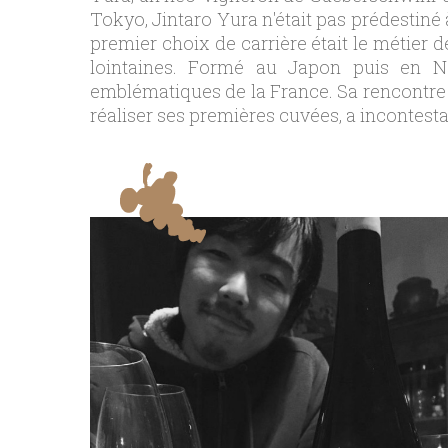
Tokyo, Jintaro Yura n'était pas prédestiné 
premier choix de carrière était le métier 
lointaines. Formé au Japon puis en Nou
emblématiques de la France. Sa rencontre 
réaliser ses premières cuvées, a incontest