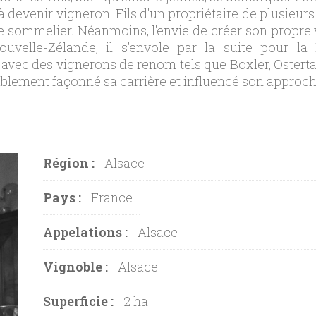
à devenir vigneron. Fils d'un propriétaire de plusieurs
de sommelier. Néanmoins, l'envie de créer son propre v
velle-Zélande, il s'envole par la suite pour la B
avec des vignerons de renom tels que Boxler, Osterta
ablement façonné sa carrière et influencé son approche
Région :
Alsace
Pays :
France
Appelations :
Alsace
Vignoble :
Alsace
Superficie :
2 ha