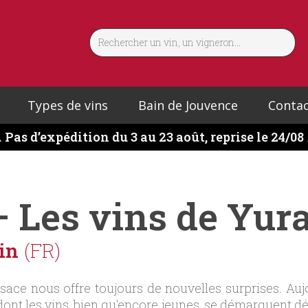
Types de vins
Bain de Jouvence
Contac
️
Pas d’expédition du 3 au 23 août, reprise le 24/08
– Les vins de Yur
in
(FR)
'Alsace nous offre toujours de nouvelles surprises. A
t les vins, bien qu'encore jeunes, se démarquent déj