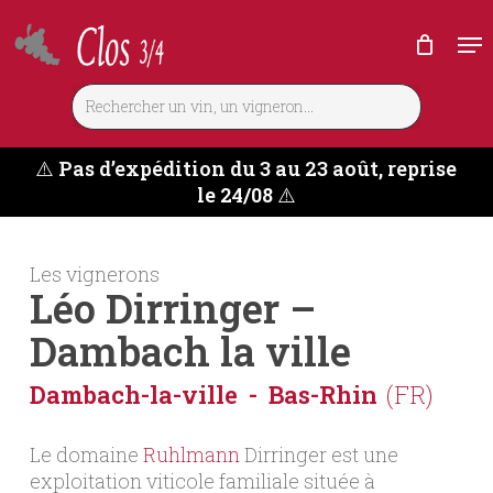
Skip
Me
to
main
content
⚠️
Pas d’expédition du 3 au 23 août, reprise
le 24/08
⚠️
Les vignerons
Léo Dirringer –
Dambach la ville
Dambach-la-ville
Bas-Rhin
(FR)
Le domaine
Ruhlmann
Dirringer est une
exploitation viticole familiale située à