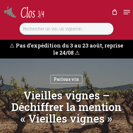
Skip
Me
to
main
content
⚠️
Pas d’expédition du 3 au 23 août, reprise
le 24/08
⚠️
Parlons vin
Vieilles vignes –
Déchiffrer la mention
« Vieilles vignes »