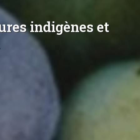
ures indigènes et
n