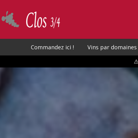
Skip
to
main
content
Commandez ici !
Vins par domaines
⚠