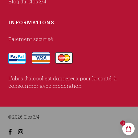
Blog du Clos 3/4
INFORMATIONS
Paiement sécurisé
L’abus d’alcool est dangereux pour la santé, à
consommer avec modération
© 2026 Clos 3/4.
0
facebook
instagram