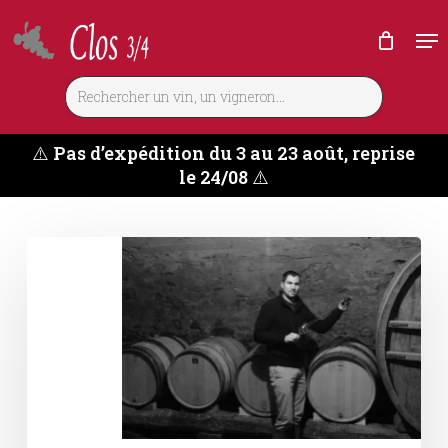
Skip
Me
to
main
content
⚠️
Pas d’expédition du 3 au 23 août, reprise
le 24/08
⚠️
Domaine
Souillard
–
Jean
Baptiste
Souillard