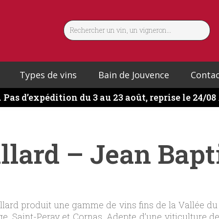
Types de vins
Bain de Jouvence
Contac
️
Pas d’expédition du 3 au 23 août, reprise le 24/08
lard – Jean Bapti
llard produit une gamme de vins fins de la Vallée du 
, Saint-Peray et Cornas. Adepte d’une viticulture de t