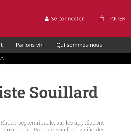
Se connecter
t
Parlons vin
Qui sommes-nous
⚠️
ste Souillard
Rhône septentrionale, sur les appellations
erroir, Jean-Baptiste Souillard vinifie des