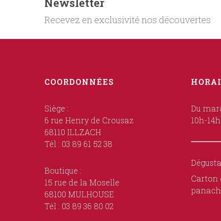
Newsletter
Recevez en exclusivité nos découvertes
COORDONNÉES
HORAI
Siège :
Du mard
6 rue Henry de Crousaz
10h-14h
68110 ILLZACH
Tél : 03 89 61 52 38
Dégusta
Boutique :
Carton 
15 rue de la Moselle
panach
68100 MULHOUSE
Tél : 03 89 36 80 02