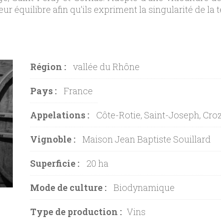
 équilibre afin qu’ils expriment la singularité de la te
Région :
vallée du Rhône
Pays :
France
Appelations :
Côte-Rotie, Saint-Joseph, Cro
Vignoble :
Maison Jean Baptiste Souillard
Superficie :
20 ha
Mode de culture :
Biodynamique
Type de production :
Vins