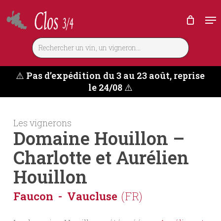
Skip
Me
to
main
content
⚠️
Pas d’expédition du 3 au 23 août, reprise
le 24/08
⚠️
Les vignerons
Domaine Houillon –
Charlotte et Aurélien
Houillon
Faucon
Vaucluse
(FR)