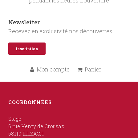
pendant les heures d’ouverture
Newsletter
Recevez en exclusivité nos découvertes
Inscription
Mon compte
Panier
COORDONNÉES
Siège :
6 rue Henry de Crousaz
68110 ILLZACH