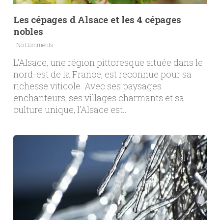
Les cépages d Alsace et les 4 cépages
nobles
|
No Comments
L'Alsace, une région pittoresque située dans le
nord-est de la France, est reconnue pour sa
richesse viticole. Avec ses paysages
enchanteurs, ses villages charmants et sa
culture unique, l'Alsace est…