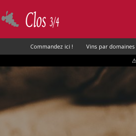
Skip
to
main
content
Commandez ici !
Vins par domaines
⚠