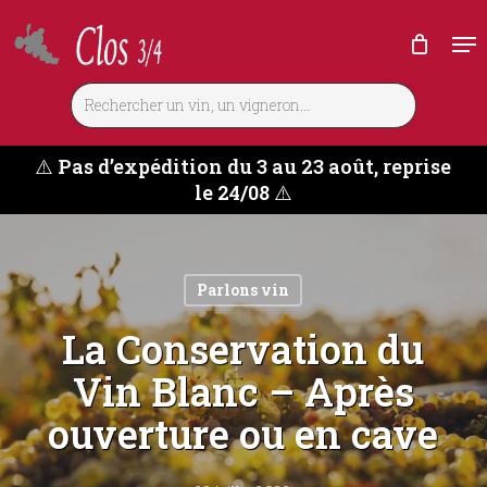
Skip
Me
to
main
content
⚠️
Pas d’expédition du 3 au 23 août, reprise
le 24/08
⚠️
Parlons vin
La Conservation du
Vin Blanc – Après
ouverture ou en cave