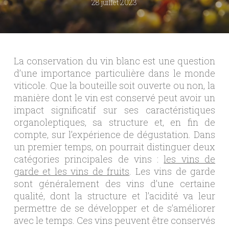
28 juillet 2023
La conservation du vin blanc est une question
d’une importance particulière dans le monde
viticole. Que la bouteille soit ouverte ou non, la
manière dont le vin est conservé peut avoir un
impact significatif sur ses caractéristiques
organoleptiques, sa structure et, en fin de
compte, sur l’expérience de dégustation. Dans
un premier temps, on pourrait distinguer deux
catégories principales de vins :
les vins de
garde et les vins de fruits
. Les vins de garde
sont généralement des vins d’une certaine
qualité, dont la structure et l’acidité va leur
permettre de se développer et de s’améliorer
avec le temps. Ces vins peuvent être conservés