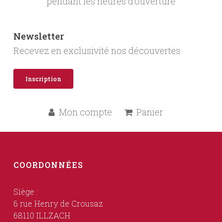
pendant les heures d’ouverture
Newsletter
Recevez en exclusivité nos découvertes
Inscription
Mon compte
Panier
COORDONNÉES
Siège :
6 rue Henry de Crousaz
68110 ILLZACH