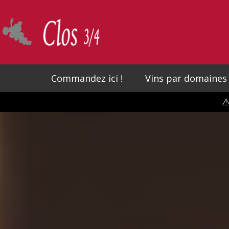
Skip
to
main
content
Commandez ici !
Vins par domaines
⚠