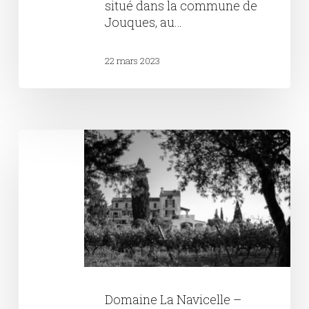
situé dans la commune de
Jouques, au…
22 mars 2023
Domaine
La
Navicelle
–
Romain
Magnanou
et
Camille
Gerakis
Domaine La Navicelle –