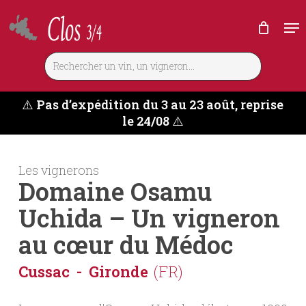
Skip
Me
to
main
content
⚠️
Pas d’expédition du 3 au 23 août, reprise
le 24/08
⚠️
Les vignerons
Domaine Osamu
Uchida – Un vigneron
au cœur du Médoc
Cussac
Gironde
(FR)