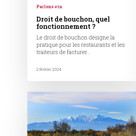
Parlons vin
Droit de bouchon, quel
fonctionnement ?
Le droit de bouchon désigne la
pratique pour les restaurants et les
traiteurs de facturer…
2 février 2024
Vin
du
Roussillon,
vignoble
du
Roussillon