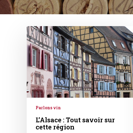
L’Alsace
:
Tout
savoir
sur
cette
région
Parlons vin
L’Alsace : Tout savoir sur
cette région