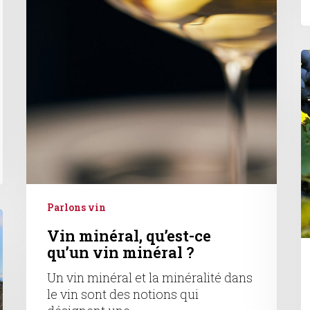
C
S
g
d
c
Parlons vin
Vin minéral, qu’est-ce
qu’un vin minéral ?
Un vin minéral et la minéralité dans
le vin sont des notions qui