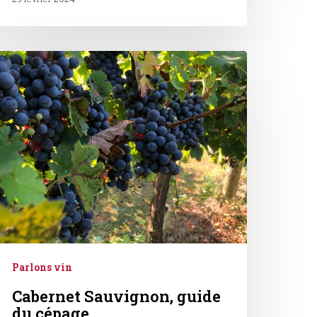
abernet
auvignon,
uide
u
épage
Parlons vin
Cabernet Sauvignon, guide
du cépage