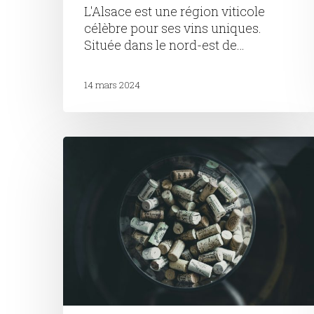
L'Alsace est une région viticole
célèbre pour ses vins uniques.
Située dans le nord-est de…
14 mars 2024
Droit
de
bouchon,
quel
fonctionnement
?