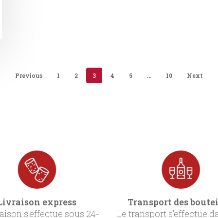
Previous
1
2
3
4
5
…
10
Next
Livraison express
Transport des boutei
raison s’effectue sous 24-
Le transport s’effectue d