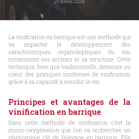
29 février 2024
La vinification en barrique est une méthode qui
va impacter le développement des
caractéristiques organoleptiques du vin,
notamment ses arômes et sa structure. Cette
technique, bien que traditionnelle, demeure au
cœur des pratiques modernes de vinification,
grâce à sa capacité à enrichir le vin.
Principes et avantages de la
vinification en barrique
Dans cette méthode de vinification c’est la
micro-oxygénation que l’on va rechercher, un
phénomène clé de l’élevage en barrique. Elle