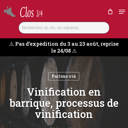
Skip
Me
to
main
content
⚠️
Pas d’expédition du 3 au 23 août, reprise
le 24/08
⚠️
Parlons vin
Vinification en
barrique, processus de
vinification